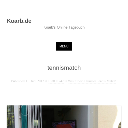
Koarb.de
Koarb's Online Tagebuch
Skip to content
MENU
tennismatch
Published
11. Juni 2017
at
1328 × 747
in
Was für ein Hammer Tennis Match!
.