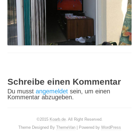
Schreibe einen Kommentar
Du musst
angemeldet
sein, um einen
Kommentar abzugeben.
©2015
Koarb.de
. All Right Reserved.
Theme Designed By
ThemeVan
| Powered by
WordPress